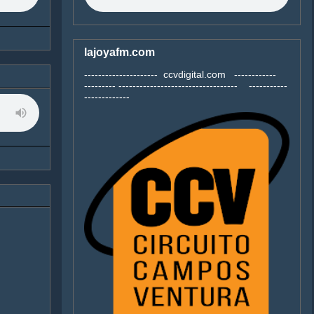
lajoyafm.com
--------------------- ccvdigital.com ------------
--------- ---------------------------------- -----------
-------------