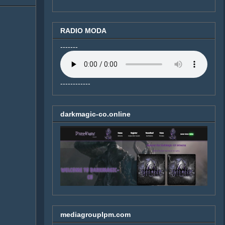
RADIO MODA
-------
------------
darkmagic-co.online
mediagrouplpm.com