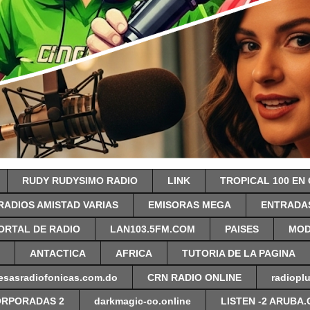
RUDY RUDYSIMO RADIO
LINK
TROPICAL 100 EN
RADIOS AMISTAD VARIAS
EMISORAS MEGA
ENTRADAS
ORTAL DE RADIO
LAN103.5FM.COM
PAISES
MOD
ANTACTICA
AFRICA
TUTORIA DE LA PAGINA
esasradiofonicas.com.do
CRN RADIO ONLINE
radiopl
ORPORADAS 2
darkmagic-co.online
LISTEN -2 ARUBA