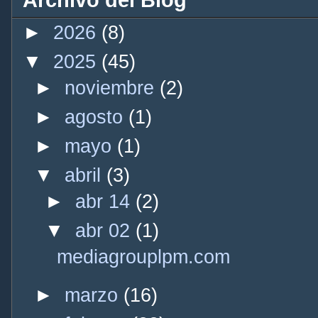
►
2026
(8)
▼
2025
(45)
►
noviembre
(2)
►
agosto
(1)
►
mayo
(1)
▼
abril
(3)
►
abr 14
(2)
▼
abr 02
(1)
mediagrouplpm.com
►
marzo
(16)