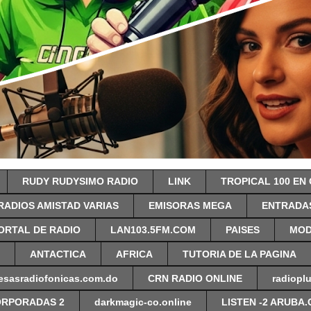
RUDY RUDYSIMO RADIO
LINK
TROPICAL 100 EN
RADIOS AMISTAD VARIAS
EMISORAS MEGA
ENTRADAS
ORTAL DE RADIO
LAN103.5FM.COM
PAISES
MOD
ANTACTICA
AFRICA
TUTORIA DE LA PAGINA
esasradiofonicas.com.do
CRN RADIO ONLINE
radiopl
ORPORADAS 2
darkmagic-co.online
LISTEN -2 ARUBA