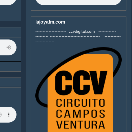
lajoyafm.com
--------------------- ccvdigital.com ------------
--------- ---------------------------------- -----------
-------------