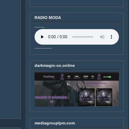
RADIO MODA
-------
------------
darkmagic-co.online
mediagrouplpm.com