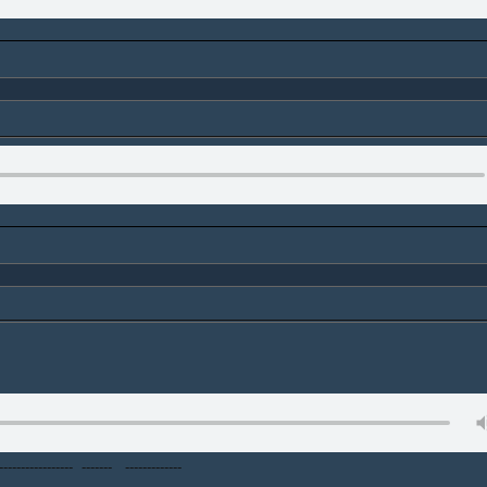
--------------------- ------- -------------